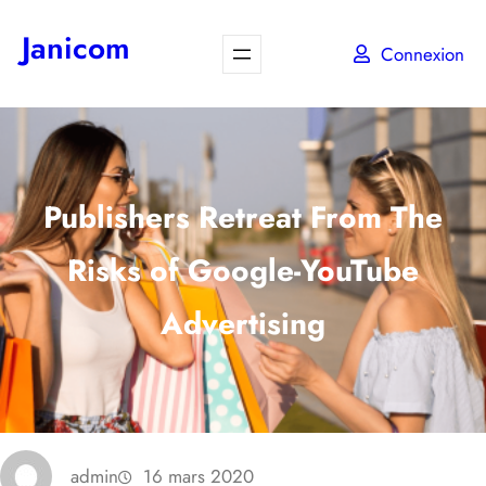
Aller
Janicom
au
Connexion
contenu
Publishers Retreat From The
Risks of Google-YouTube
Advertising
admin
16 mars 2020