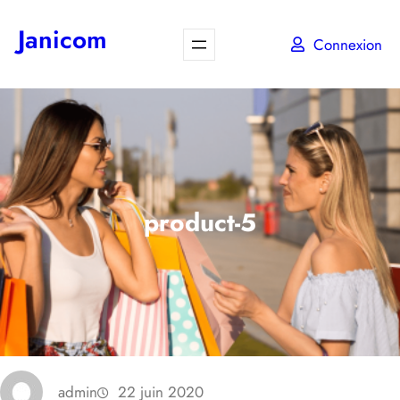
Aller
Janicom
au
Connexion
contenu
product-5
admin
22 juin 2020