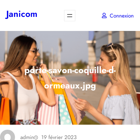
Aller
Janicom
au
Connexion
contenu
porte-savon-coquille-d-
ormeaux.jpg
admin
19 février 2023