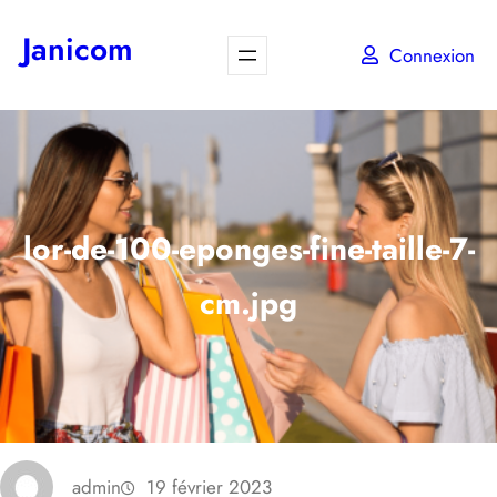
Aller
Janicom
au
Connexion
contenu
lor-de-100-eponges-fine-taille-7-
cm.jpg
admin
19 février 2023