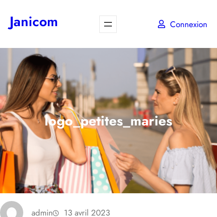
Aller
Janicom
au
Connexion
contenu
logo_petites_maries
admin
13 avril 2023