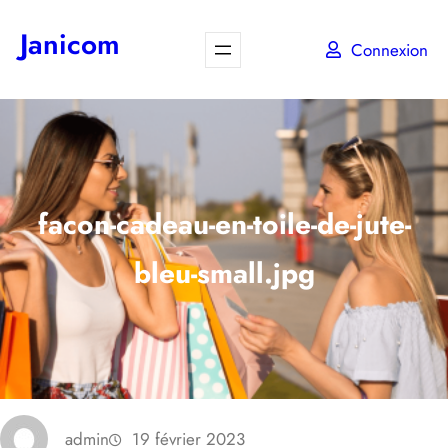
Aller
Janicom
au
Connexion
contenu
facon-cadeau-en-toile-de-jute-
bleu-small.jpg
admin
19 février 2023