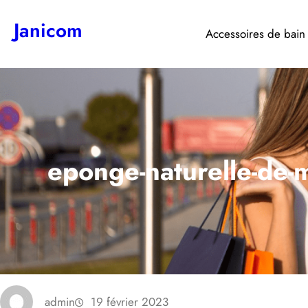
Aller
Janicom
au
Accessoires de bain
contenu
eponge-naturelle-de-
admin
19 février 2023