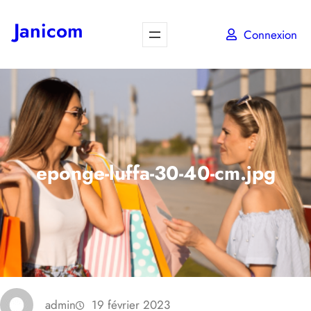
Aller
Janicom
au
Connexion
contenu
eponge-luffa-30-40-cm.jpg
admin
19 février 2023