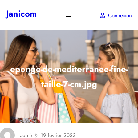
Aller
Janicom
au
Connexion
contenu
eponge-de-mediterranee-fine-
taille-7-cm.jpg
admin
19 février 2023