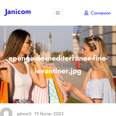
Aller
Janicom
au
Connexion
contenu
eponge-de-mediterranee-fine-
levantiner.jpg
admin
19 février 2023