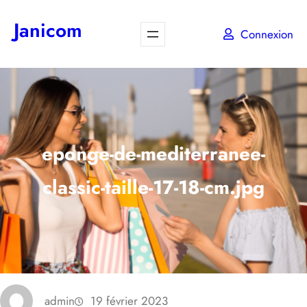
Aller
Janicom
au
Connexion
contenu
eponge-de-mediterranee-
classic-taille-17-18-cm.jpg
admin
19 février 2023