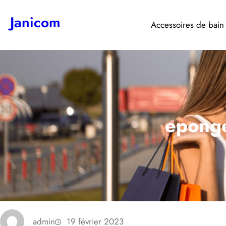
Aller
Janicom
au
Accessoires de bain
contenu
eponge-
admin
19 février 2023