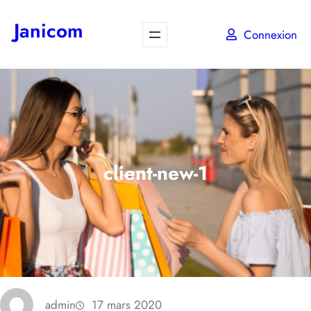
Aller
Janicom
au
Connexion
contenu
client-new-1
admin
17 mars 2020