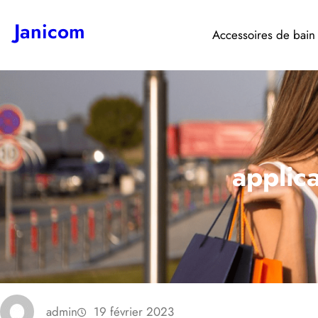
Aller
Janicom
au
Accessoires de bain
contenu
applica
admin
19 février 2023